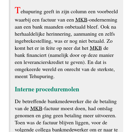
T
ehupuring geeft in zijn column een voorbeeld 
waarbij een factuur van een 
MKB
-onderneming 
aan een bank maanden onbetaald bleef. Ook na 
herhaaldelijke herinnering, aanmaning en zelfs 
ingebrekestelling, was er nog niet betaald. Zo 
komt het er in feite op neer dat het 
MKB
 de 
bank financiert (namelijk door op deze manier 
een leveranciers­krediet te geven). En dat is 
omgekeerde wereld en onrecht van de sterkste, 
meent Tehupuring.
Interne procedure­molen
De betreffende bankmedewerker die de betaling 
van de 
MKB
-factuur moest doen, had ontslag 
genomen en ging geen betaling meer uitvoeren. 
Toen was de factuur blijven liggen, voor de 
volgende collega bankmedewerker om er naar te 