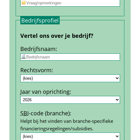
Bedrijfs­profiel
Vertel ons over je bedrijf?
Bedrijfs­naam
:
Rechtsvorm
:
Jaar van oprichting
:
SBI
-code (branche)
:
Helpt bij het vinden van branche-specifieke 
financierings­regelingen/subsidies.