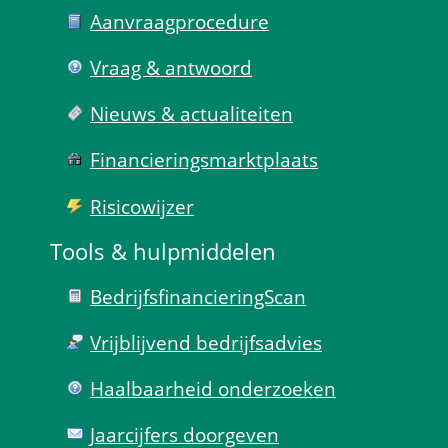
Aanvraag­procedure
Vraag & antwoord
Nieuws & actualiteiten
Financierings­markt­plaats
Risico­wijzer
Tools & hulp­middelen
Bedrijfsfinanciering­Scan
Vrijblijvend bedrijfs­advies
Haal­baar­heid onder­zoeken
Jaarcijfers doorgeven