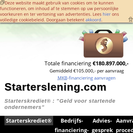
 Deze website maakt gebruik van cookies om te kunnen 
functioneren, om inhoud af te stemmen op uw persoonlijke 
voorkeuren en ter vertoning van advertenties. Lees 
hier
 ons 
volledige cookie­beleid. Doorgaan betekent 
akkoord
. 
Totale financiering 
€180.897.000,-
Gemiddeld €105.000,- per aanvraag
MKB
-financiering aanvragen
Starterslening.com
Starterskrediet® : 
"Geld voor startende 
ondernemers"
Starterskrediet®
Bedrijfs­
Advies­
Aanvr
financiering­
gesprek
proce