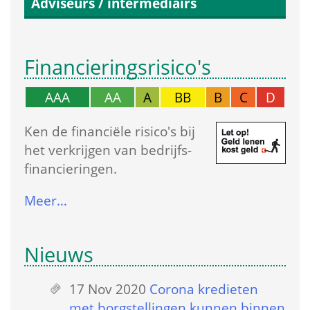
Adviseurs / intermediairs
Financierings­risico's
AAA
AA
A
BB
B
C
D
Ken de financiële risico's bij 
het verkrijgen van bedrijfs­
financieringen.
Meer…
Nieuws
17 Nov 2020
 
Corona kredieten 
met borgstellingen kunnen binnen 