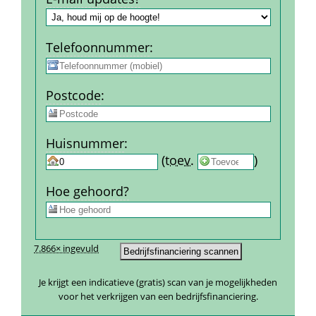
Telefoon­nummer
:
Post­code
:
Huis­nummer
:
 
 (
toev.
 
) 
Hoe gehoord?
7.866× ingevuld
Je krijgt een indicatieve (gratis) scan van je mogelijkheden 
voor het verkrijgen van een bedrijfsfinanciering.