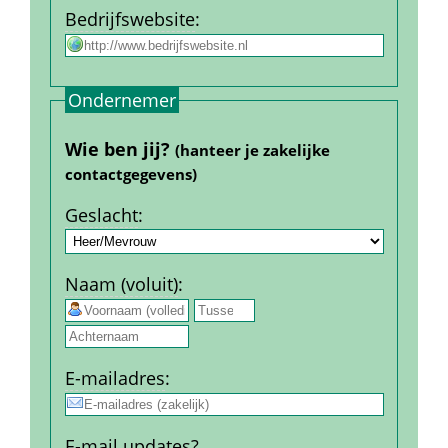
Bedrijfs­website
:
Ondernemer
Wie ben jij? 
(hanteer je zakelijke 
contact­gegevens)
Geslacht
:
Naam (voluit)
:
 
E-mail­adres
:
E-mail updates?