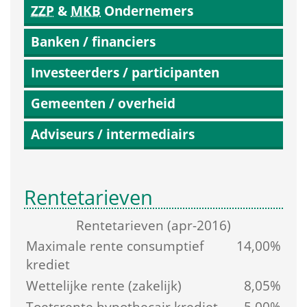
ZZP
 & 
MKB
 Ondernemers
Banken / financiers
Investeerders / participanten
Gemeenten / overheid
Adviseurs / intermediairs
Rentetarieven
Rente­tarieven (apr-2016)
Maximale rente consumptief 
14,00%
krediet
Wettelijke rente (zakelijk)
8,05%
Toetsrente hypothecair krediet
5,00%