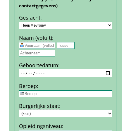
contact­gegevens)
Geslacht
:
Naam (voluit)
:
 
Geboorte­datum
:
Beroep
:
Burgerlijke staat
:
Opleidingsniveau
: