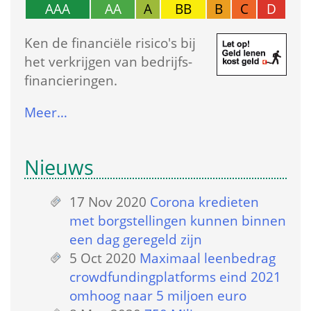
AAA
AA
A
BB
B
C
D
Ken de financiële risico's bij 
het verkrijgen van bedrijfs­
financieringen.
Meer…
Nieuws
17 Nov 2020
 
Corona kredieten 
met borgstellingen kunnen binnen 
een dag geregeld zijn
5 Oct 2020
 
Maximaal leenbedrag 
crowdfundingplatforms eind 2021 
omhoog naar 5 miljoen euro