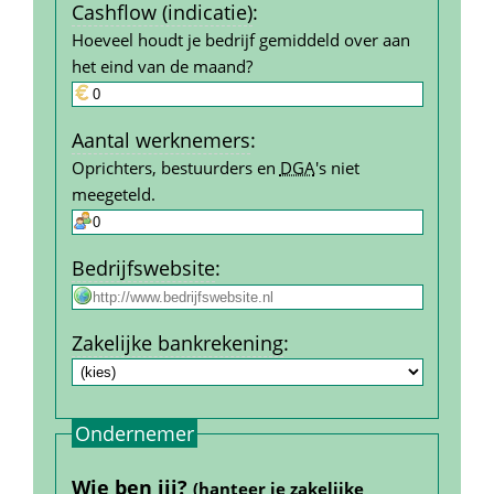
Cashflow (indicatie)
:
Hoeveel houdt je bedrijf gemiddeld over aan 
het eind van de maand?
Aantal werk­nemers
:
Oprichters, bestuurders en 
DGA
's niet 
meegeteld.
Bedrijfs­website
:
Zakelijke bank­rekening
:
Ondernemer
Wie ben jij? 
(hanteer je zakelijke 