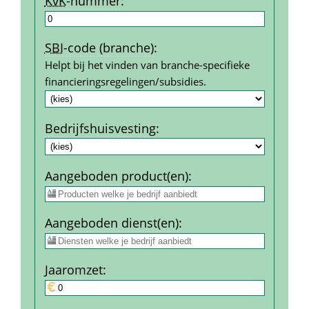
KvK
-nummer
:
SBI
-code (branche)
:
Helpt bij het vinden van branche-specifieke 
financierings­regelingen/subsidies.
Bedrijfshuisvesting
:
Aangeboden product(en)
:
Aangeboden dienst(en)
:
Jaar­omzet
: