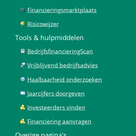
Financierings­markt­plaats
Risico­wijzer
Tools & hulp­middelen
Bedrijfsfinanciering­Scan
Vrijblijvend bedrijfs­advies
Haal­baar­heid onder­zoeken
Jaarcijfers doorgeven
Investeerders vinden
Financiering aanvragen
Overige pagina's