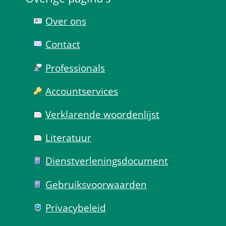
Over ons
Contact
Professionals
Account­services
Verklarende woorden­lijst
Literatuur
Dienst­verlenings­document
Gebruiks­voorwaarden
Privacy­beleid