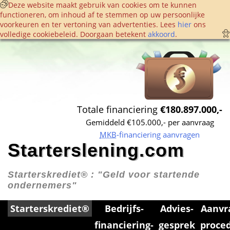
 Deze website maakt gebruik van cookies om te kunnen 
functioneren, om inhoud af te stemmen op uw persoonlijke 
voorkeuren en ter vertoning van advertenties. Lees 
hier
 ons 
volledige cookie­beleid. Doorgaan betekent 
akkoord
. 
Totale financiering 
€180.897.000,-
Gemiddeld €105.000,- per aanvraag
MKB
-financiering aanvragen
Starterslening.com
Starterskrediet® : 
"Geld voor startende 
ondernemers"
Starterskrediet®
Bedrijfs­
Advies­
Aanvr
financiering­
gesprek
proce