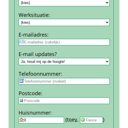
Werksituatie
:
E-mail­adres
:
E-mail updates?
Telefoon­nummer
:
Post­code
:
Huis­nummer
:
 
 (
toev.
 
) 