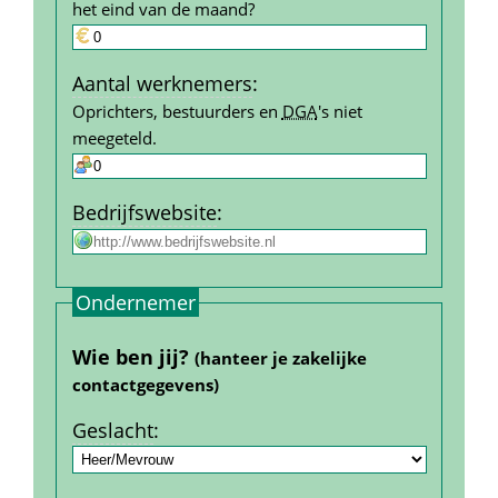
het eind van de maand?
Aantal werk­nemers
:
Oprichters, bestuurders en 
DGA
's niet 
meegeteld.
Bedrijfs­website
:
Ondernemer
Wie ben jij? 
(hanteer je zakelijke 
contact­gegevens)
Geslacht
: