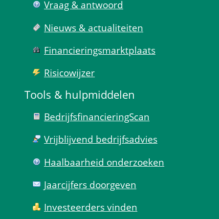
Vraag & antwoord
Nieuws & actualiteiten
Financierings­markt­plaats
Risico­wijzer
Tools & hulp­middelen
Bedrijfsfinanciering­Scan
Vrijblijvend bedrijfs­advies
Haal­baar­heid onder­zoeken
Jaarcijfers doorgeven
Investeerders vinden