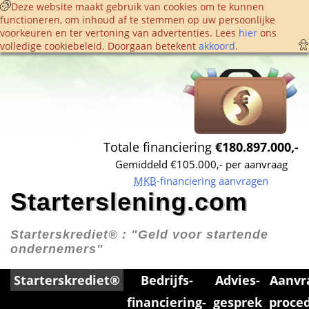
 Deze website maakt gebruik van cookies om te kunnen 
functioneren, om inhoud af te stemmen op uw persoonlijke 
voorkeuren en ter vertoning van advertenties. Lees 
hier
 ons 
volledige cookie­beleid. Doorgaan betekent 
akkoord
. 
Totale financiering 
€180.897.000,-
Gemiddeld €105.000,- per aanvraag
MKB
-financiering aanvragen
Starterslening.com
Starterskrediet® : 
"Geld voor startende 
ondernemers"
Starterskrediet®
Bedrijfs­
Advies­
Aanvr
financiering­
gesprek
proce