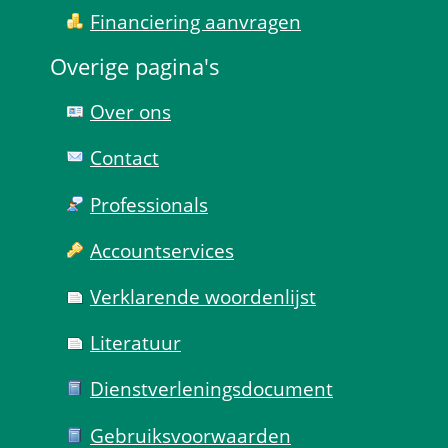
Financiering aanvragen
Overige pagina's
Over ons
Contact
Professionals
Account­services
Verklarende woorden­lijst
Literatuur
Dienst­verlenings­document
Gebruiks­voorwaarden