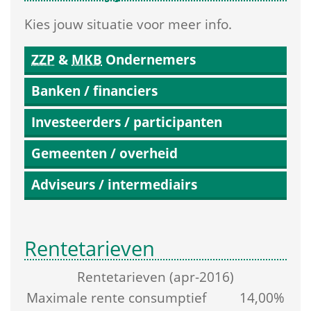
Kies jouw situatie voor meer info.
ZZP
 & 
MKB
 Ondernemers
Banken / financiers
Investeerders / participanten
Gemeenten / overheid
Adviseurs / intermediairs
Rentetarieven
Rente­tarieven (apr-2016)
Maximale rente consumptief 
14,00%