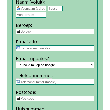
Naam (voluit)
:
 
Beroep
:
E-mail­adres
:
E-mail updates?
Telefoon­nummer
:
Post­code
:
Huis­nummer
: