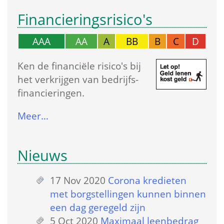
Financierings­risico's
AAA
AA
A
BB
B
C
D
Ken de financiële risico's bij 
het verkrijgen van bedrijfs­
financieringen.
Meer…
Nieuws
17 Nov 2020
 
Corona kredieten 
met borgstellingen kunnen binnen 
een dag geregeld zijn
5 Oct 2020
 
Maximaal leenbedrag 