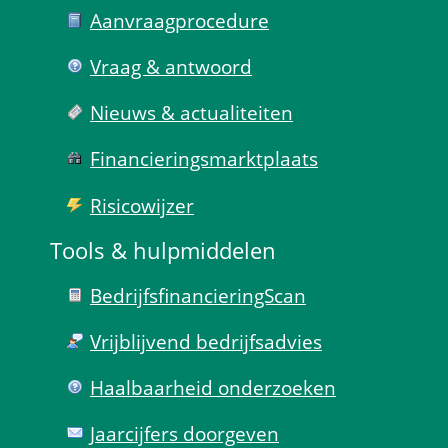
Aanvraag­procedure
Vraag & antwoord
Nieuws & actualiteiten
Financierings­markt­plaats
Risico­wijzer
Tools & hulp­middelen
Bedrijfsfinanciering­Scan
Vrijblijvend bedrijfs­advies
Haal­baar­heid onder­zoeken
Jaarcijfers doorgeven