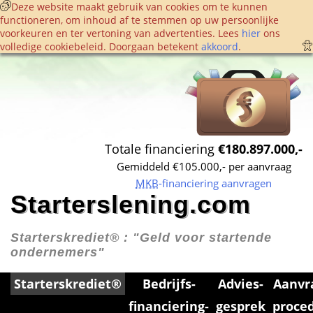
 Deze website maakt gebruik van cookies om te kunnen 
functioneren, om inhoud af te stemmen op uw persoonlijke 
voorkeuren en ter vertoning van advertenties. Lees 
hier
 ons 
volledige cookie­beleid. Doorgaan betekent 
akkoord
. 
Totale financiering 
€180.897.000,-
Gemiddeld €105.000,- per aanvraag
MKB
-financiering aanvragen
Starterslening.com
Starterskrediet® : 
"Geld voor startende 
ondernemers"
Starterskrediet®
Bedrijfs­
Advies­
Aanvr
financiering­
gesprek
proce