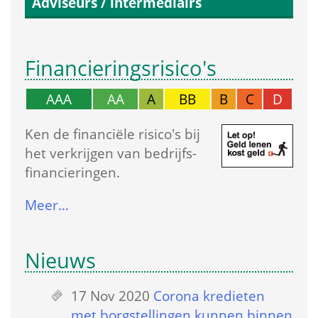
Adviseurs / intermediairs
Financierings­risico's
AAA
AA
A
BB
B
C
D
Ken de financiële risico's bij 
het verkrijgen van bedrijfs­
financieringen.
Meer…
Nieuws
17 Nov 2020
 
Corona kredieten 
met borgstellingen kunnen binnen 