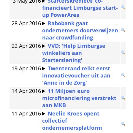
3 May 2016
Starterskrediet® co-
financieert Limburgse start-
up PowerArea
28 Apr 2016
Rabobank gaat 
ondernemers doorverwijzen 
naar crowdfunding
22 Apr 2016
VVD: 'Help Limburgse 
winkeliers aan 
Starterslening'
19 Apr 2016
Twenterand reikt eerst 
innovatievoucher uit aan 
'Anne in de Zorg'
14 Apr 2016
11 Miljoen euro 
microfinanciering verstrekt 
aan MKB
11 Apr 2016
Neelie Kroes opent 
collectief 
ondernemersplatform 