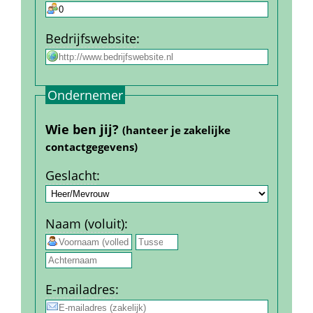
Bedrijfs­website
:
Ondernemer
Wie ben jij? 
(hanteer je zakelijke 
contact­gegevens)
Geslacht
:
Naam (voluit)
:
 
E-mail­adres
: