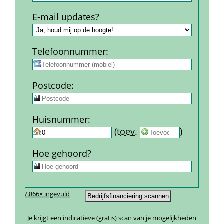
E-mail updates?
Telefoon­nummer
:
Post­code
:
Huis­nummer
:
 
 (
toev.
 
) 
Hoe gehoord?
7.866× ingevuld
Je krijgt een indicatieve (gratis) scan van je mogelijkheden 