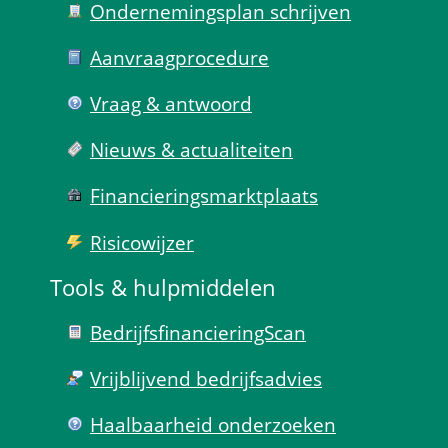
Ondernemings­plan schrijven
Aanvraag­procedure
Vraag & antwoord
Nieuws & actualiteiten
Financierings­markt­plaats
Risico­wijzer
Tools & hulp­middelen
Bedrijfsfinanciering­Scan
Vrijblijvend bedrijfs­advies
Haal­baar­heid onder­zoeken