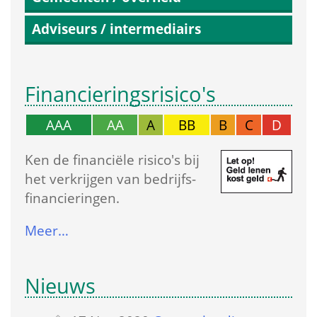
Adviseurs / intermediairs
Financierings­risico's
AAA
AA
A
BB
B
C
D
Ken de financiële risico's bij 
het verkrijgen van bedrijfs­
financieringen.
Meer…
Nieuws