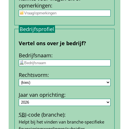
opmerkingen
:
Bedrijfs­profiel
Vertel ons over je bedrijf?
Bedrijfs­naam
:
Rechtsvorm
:
Jaar van oprichting
:
SBI
-code (branche)
:
Helpt bij het vinden van branche-specifieke 
financierings­regelingen/subsidies.