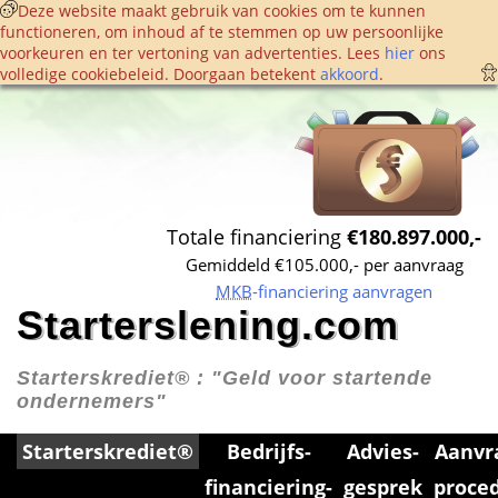
 Deze website maakt gebruik van cookies om te kunnen 
functioneren, om inhoud af te stemmen op uw persoonlijke 
voorkeuren en ter vertoning van advertenties. Lees 
hier
 ons 
volledige cookie­beleid. Doorgaan betekent 
akkoord
. 
Totale financiering 
€180.897.000,-
Gemiddeld €105.000,- per aanvraag
MKB
-financiering aanvragen
Starterslening.com
Starterskrediet® : 
"Geld voor startende 
ondernemers"
Starterskrediet®
Bedrijfs­
Advies­
Aanvr
financiering­
gesprek
proce