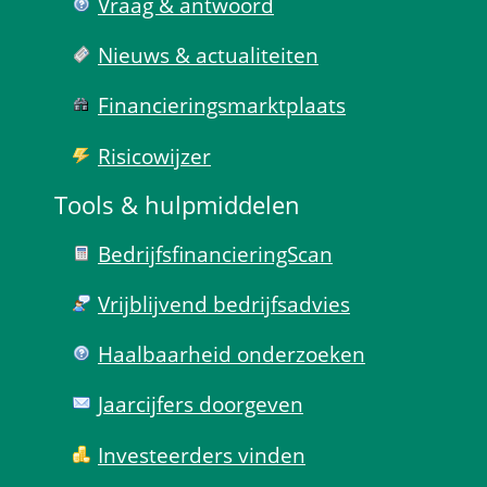
Vraag & antwoord
Nieuws & actualiteiten
Financierings­markt­plaats
Risico­wijzer
Tools & hulp­middelen
Bedrijfsfinanciering­Scan
Vrijblijvend bedrijfs­advies
Haal­baar­heid onder­zoeken
Jaarcijfers doorgeven
Investeerders vinden