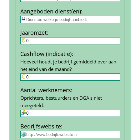
Aangeboden dienst(en)
:
Jaar­omzet
:
Cashflow (indicatie)
:
Hoeveel houdt je bedrijf gemiddeld over aan 
het eind van de maand?
Aantal werk­nemers
:
Oprichters, bestuurders en 
DGA
's niet 
meegeteld.
Bedrijfs­website
: