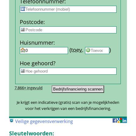
Telefoon­nummer
:
Post­code
:
Huis­nummer
:
 
 (
toev.
 
) 
Hoe gehoord?
7.866× ingevuld
Je krijgt een indicatieve (gratis) scan van je mogelijkheden 
voor het verkrijgen van een bedrijfsfinanciering.
 
Veilige gegevensverwerking
Sleutelwoorden: