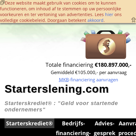
 Deze website maakt gebruik van cookies om te kunnen 
functioneren, om inhoud af te stemmen op uw persoonlijke 
voorkeuren en ter vertoning van advertenties. Lees 
hier
 ons 
volledige cookie­beleid. Doorgaan betekent 
akkoord
. 
Totale financiering 
€180.897.000,-
Gemiddeld €105.000,- per aanvraag
MKB
-financiering aanvragen
Starterslening.com
Starterskrediet® : 
"Geld voor startende 
ondernemers"
Starterskrediet®
Bedrijfs­
Advies­
Aanvr
financiering­
gesprek
proce