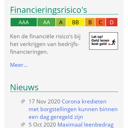
Financierings­risico's
AAA
AA
A
BB
B
C
D
Ken de financiële risico's bij 
het verkrijgen van bedrijfs­
financieringen.
Meer…
Nieuws
17 Nov 2020
 
Corona kredieten 
met borgstellingen kunnen binnen 
een dag geregeld zijn
5 Oct 2020
 
Maximaal leenbedrag 