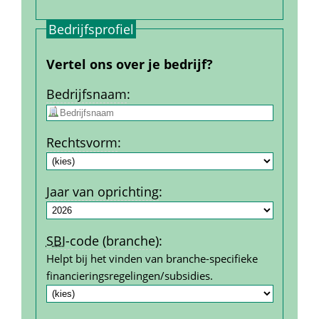
Bedrijfs­profiel
Vertel ons over je bedrijf?
Bedrijfs­naam
:
Rechtsvorm
:
Jaar van oprichting
:
SBI
-code (branche)
:
Helpt bij het vinden van branche-specifieke 
financierings­regelingen/subsidies.