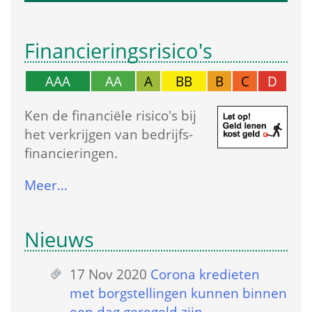
Financierings­risico's
AAA
AA
A
BB
B
C
D
Ken de financiële risico's bij 
het verkrijgen van bedrijfs­
financieringen.
Meer…
Nieuws
17 Nov 2020
 
Corona kredieten 
met borgstellingen kunnen binnen 
een dag geregeld zijn