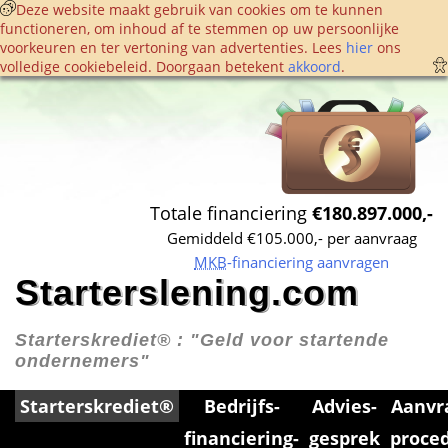
 Deze website maakt gebruik van cookies om te kunnen 
functioneren, om inhoud af te stemmen op uw persoonlijke 
voorkeuren en ter vertoning van advertenties. Lees 
hier
 ons 
volledige cookie­beleid. Doorgaan betekent 
akkoord
. 
Totale financiering 
€180.897.000,-
Gemiddeld €105.000,- per aanvraag
MKB
-financiering aanvragen
Starterslening.com
Starterskrediet® : 
"Geld voor startende 
ondernemers"
Starterskrediet®
Bedrijfs­
Advies­
Aanvr
financiering­
gesprek
proce