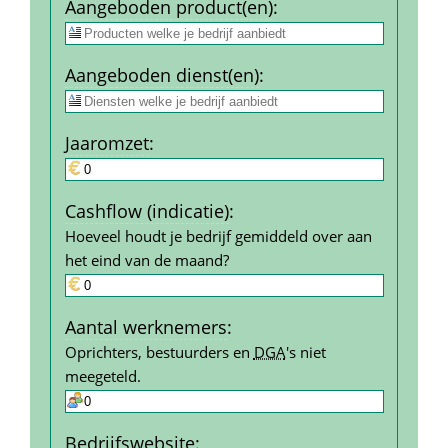
Aangeboden product(en)
:
Aangeboden dienst(en)
:
Jaar­omzet
:
Cashflow (indicatie)
:
Hoeveel houdt je bedrijf gemiddeld over aan 
het eind van de maand?
Aantal werk­nemers
:
Oprichters, bestuurders en 
DGA
's niet 
meegeteld.
Bedrijfs­website
: