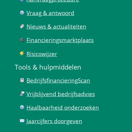
Vraag & antwoord
Nieuws & actualiteiten
Financierings­markt­plaats
Risico­wijzer
Tools & hulp­middelen
Bedrijfsfinanciering­Scan
Vrijblijvend bedrijfs­advies
Haal­baar­heid onder­zoeken
Jaarcijfers doorgeven