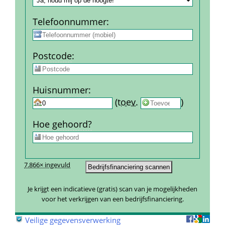
Telefoon­nummer
:
Post­code
:
Huis­nummer
:
 
 (
toev.
 
) 
Hoe gehoord?
7.866× ingevuld
Je krijgt een indicatieve (gratis) scan van je mogelijkheden 
voor het verkrijgen van een bedrijfsfinanciering.
 
Veilige gegevensverwerking